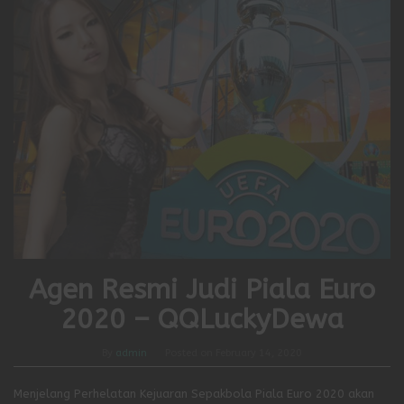
Agen Resmi Judi Piala Euro
2020 – QQLuckyDewa
By
admin
Posted on
February 14, 2020
Menjelang Perhelatan Kejuaran Sepakbola Piala Euro 2020 akan