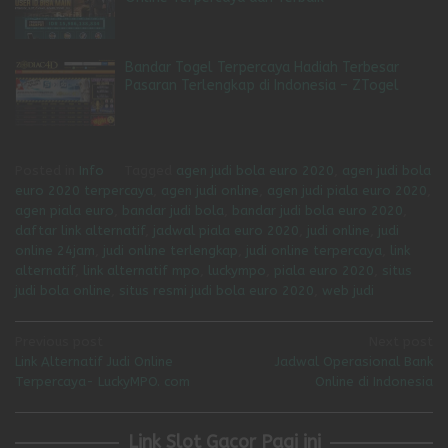
Bandar Togel Terpercaya Hadiah Terbesar
Pasaran Terlengkap di Indonesia – ZTogel
Posted in
Info
Tagged
agen judi bola euro 2020
,
agen judi bola
euro 2020 terpercaya
,
agen judi online
,
agen judi piala euro 2020
,
agen piala euro
,
bandar judi bola
,
bandar judi bola euro 2020
,
daftar link alternatif
,
jadwal piala euro 2020
,
judi online
,
judi
online 24jam
,
judi online terlengkap
,
judi online terpercaya
,
link
alternatif
,
link alternatif mpo
,
luckympo
,
piala euro 2020
,
situs
judi bola online
,
situs resmi judi bola euro 2020
,
web judi
Post
Previous post
Next post
Link Alternatif Judi Online
Jadwal Operasional Bank
navigation
Terpercaya- LuckyMPO. com
Online di Indonesia
Link Slot Gacor Pagi ini