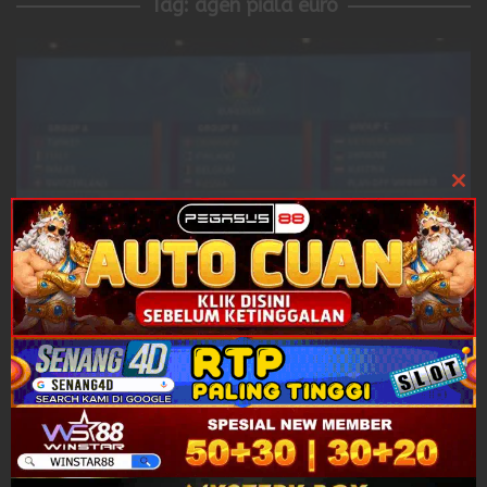
Tag:
agen piala euro
Clo
this
mod
Klasemen Sementara Piala Eropa 2020
Event Kejuaraan UEFA EURO 2020 sebentar lagi memasuki babak
Play-Offs yang akan diwakili dan terbagi oleh 6 Grup. Pada
Kesempatan […]