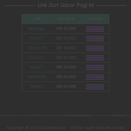
Link Slot Gacor Pagi ini
LINK
MIN DEPO
DAFTAR
MpoJago
IDR 10.000
Mesir77
IDR 10.000
WinStar88
IDR 10.000
Papa303
IDR 10.000
Kios77
IDR 20.000
Meme128
IDR 20.000
Toko22
IDR 20.000
Copyright © 2020 CaloBola.com - Daftar Login Situs Resmi Judi