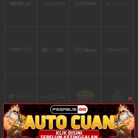
Clo
this
mod