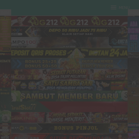
Skip
MENU
to
close
close
content