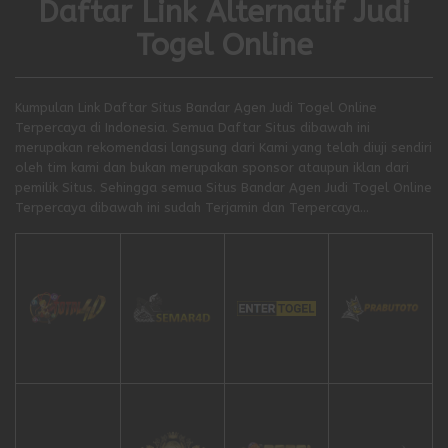
Daftar Link Alternatif Judi
Togel Online
By
admin
Posted
Kumpulan Link Daftar Situs Bandar Agen Judi Togel Online
on
Terpercaya di Indonesia. Semua Daftar Situs dibawah ini
April
merupakan rekomendasi langsung dari Kami yang telah diuji sendiri
5,
2020
oleh tim kami dan bukan merupakan sponsor ataupun iklan dari
pemilik Situs. Sehingga semua Situs Bandar Agen Judi Togel Online
Terpercaya dibawah ini sudah Terjamin dan Terpercaya…