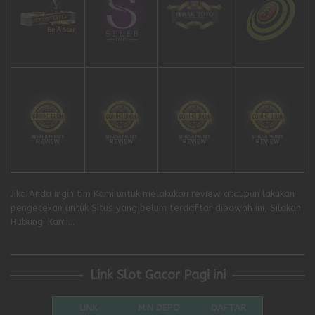
Jika Anda ingin tim Kami untuk melakukan review ataupun lakukan
pengecekan untuk Situs yang belum terdaftar dibawah ini, Silakan
Hubungi Kami…
Link Slot Gacor Pagi ini
LINK
MIN DEPO
DAFTAR