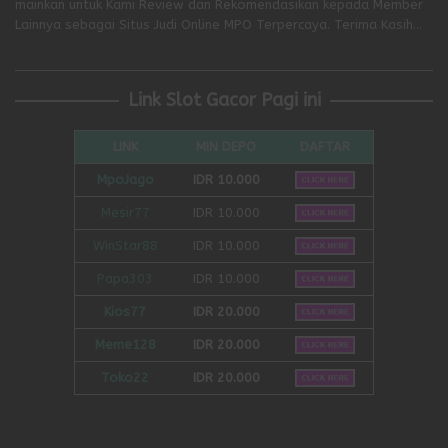
mainkan untuk Kami Review dan Rekomendasikan kepada Member
Lainnya sebagai Situs Judi Online MPO Terpercaya. Terima Kasih…
Link Slot Gacor Pagi ini
LINK
MIN DEPO
DAFTAR
MpoJago
IDR 10.000
Mesir77
IDR 10.000
WinStar88
IDR 10.000
Papa303
IDR 10.000
Kios77
IDR 20.000
Meme128
IDR 20.000
Toko22
IDR 20.000