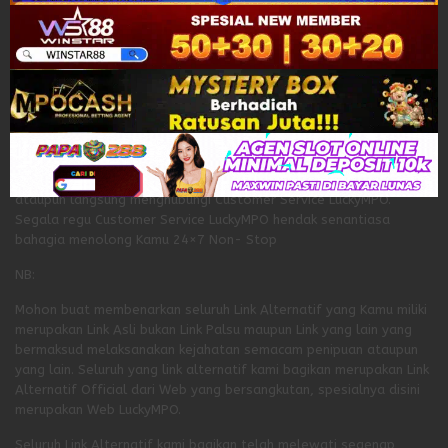
Link Alternatif LuckyMPO B
Link Alternatif LuckyMPO C
Link Alternatif LuckyMPO D
Link Alternatif LuckyMPO E
Silakan langsung klik link- link tersebut mulai dari yang sangat
atas buat memperoleh link terkini dari Website Judi Online
Terpercaya LuckyMPO. Ada pula bila para member setia LuckyMPO
yang hadapi hambatan dengan link- link alternatif buat
mengakses web tersebut, dapat langsung menghubungi kami
ataupun langsung menghubungi Customer Service LuckyMPO.
Segala regu Customer Service LuckyMPO hendak senantiasa
bahagia menolong Kamu 24×7 Non- Stop
NB:
Mohon buat membenarkan seluruh Link Alternatif yang Kamu miliki
merupakan Link Asli bukan Link Palsu maupun Link yang lain yang
bermaksud melaksanakan kejahatan semacam penipuan ataupun
yang lain. Seluruh yang link alternatif kami bagikan merupakan Link
Alternatif Official dari Web yang bersangkutan, spesialnya disini
merupakan Web LuckyMPO.
Seluruh Link Alternatif kami bagikan telah melewati segenap