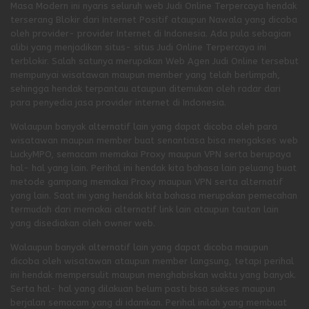
Masa Modern ini nyaris seluruh web Judi Online Terpercaya hendak
terserang Blokir dari Internet Positif ataupun Nawala yang dicoba
oleh provider- provider Internet di Indonesia. Ada pula sebagian
alibi yang menjadikan situs- situs Judi Online Terpercaya ini
terblokir. Salah satunya merupakan Web Agen Judi Online tersebut
mempunyai wisatawan maupun member yang telah berlimpah,
sehingga hendak terpantau ataupun ditemukan oleh radar dari
para penyedia jasa provider internet di Indonesia.
Walaupun banyak alternatif lain yang dapat dicoba oleh para
wisatawan maupun member buat senantiasa bisa mengakses web
LuckyMPO, semacam memakai Proxy maupun VPN serta berupaya
hal- hal yang lain. Perihal ini hendak kita bahasa lain peluang buat
metode gampang memakai Proxy maupun VPN serta alternatif
yang lain. Saat ini yang hendak kita bahasa merupakan pemecahan
termudah dari memakai alternatif link lain ataupun tautan lain
yang disediakan oleh owner web.
Walaupun banyak alternatif lain yang dapat dicoba maupun
dicoba oleh wisatawan ataupun member langsung, tetapi perihal
ini hendak mempersulit maupun menghabiskan waktu yang banyak.
Serta hal- hal yang dilakuan belum pasti bisa sukses maupun
berjalan semacam yang di idamkan. Perihal inilah yang membuat