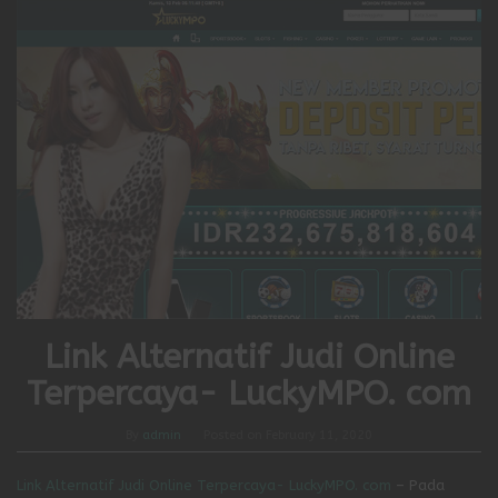
Link Alternatif Judi Online
Terpercaya- LuckyMPO. com
By
admin
Posted on
February 11, 2020
Link Alternatif Judi Online Terpercaya- LuckyMPO. com
– Pada