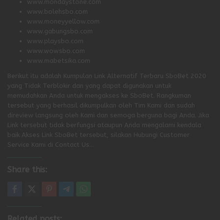
www.mondaystone.com
www.bolehsbo.com
www.moneyyellow.com
www.gabungsbo.com
www.playsbo.com
www.wowsbo.com
www.mabetsika.com
Berikut itu adalah Kumpulan Link Alternatif Terbaru SboBet 2020
yang Tidak Terblokir dan yang dapat digunakan untuk
memudahkan Anda untuk mengakses ke SboBet. Rangkuman
tersebut yang berhasil dikumpulkan oleh Tim Kami dan sudah
direview langsung oleh Kami dan semoga berguna bagi Anda. Jika
Link tersebut tidak berfungsi ataupun Anda mengalami kendala
baik Akses Link SboBet tersebut, silakan Hubungi Customer
Service Kami di Contact Us…
Share this:
Related posts: