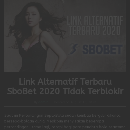
Link Alternatif Terbaru
SboBet 2020 Tidak Terblokir
By
admin
Posted on
August 10, 2020
Saat ini Pertandingan SepakBola sudah kembali bergulir dikanca
persepakbolaan dunia. Meskipun menyisakan beberapa
pertandingan utama lagi, tetapi bagi para pencinta bola terutama