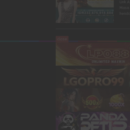
Link 
Masa 
henda
close
Copyright © 2020 CaloBola.com - Daftar