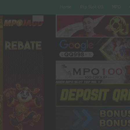
Skip
Home
Rtp Slot UG
MPO
to
content
close