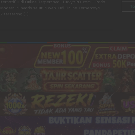
Alternatif Judi Online Terpercaya- LuckyMPO. com – Pada
To
Modern ini nyaris seluruh web Judi Online Terpercaya
k terserang […]
 Login Situs Resmi Judi Slot Bola Poker Kasino Online Mudah Menang 
dan Terpercaya di Indonesia