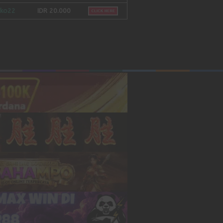
ko22
IDR 20.000
MaxWin Deposit Pulsa Uang Asli Tergacor