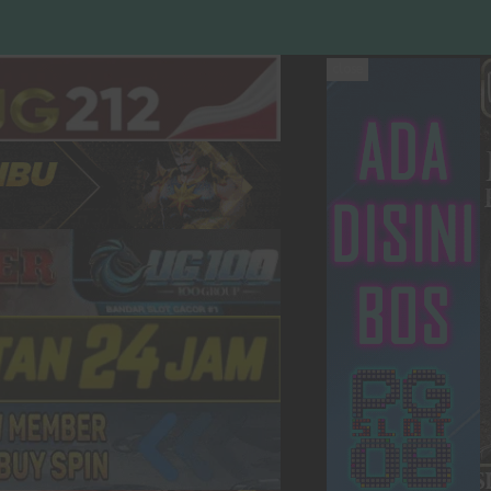
close