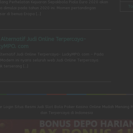
lang Perhelatan Kejuaran Sepakbola Piala Euro 2020 akan
To
a dimulai pada tahun 2020 ini. Momen pertandingan
sar di benua Eropa […]
 Alternatif Judi Online Terpercaya-
kyMPO. com
Alternatif Judi Online Terpercaya- LuckyMPO. com – Pada
Modern ini nyaris seluruh web Judi Online Terpercaya
k terserang […]
 Login Situs Resmi Judi Slot Bola Poker Kasino Online Mudah Menang 
dan Terpercaya di Indonesia