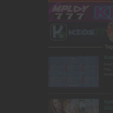
Tag
Kla
Event
Play-
Kesem
Agen
QQL