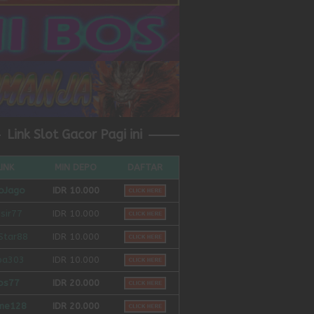
Link Slot Gacor Pagi ini
LINK
MIN DEPO
DAFTAR
oJago
IDR 10.000
sir77
IDR 10.000
Star88
IDR 10.000
pa303
IDR 10.000
os77
IDR 20.000
me128
IDR 20.000