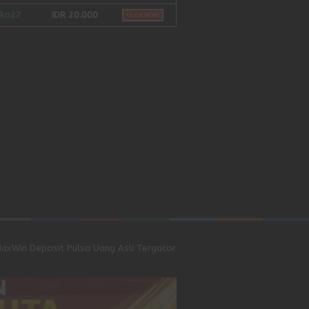
ko22
IDR 20.000
MaxWin Deposit Pulsa Uang Asli Tergacor