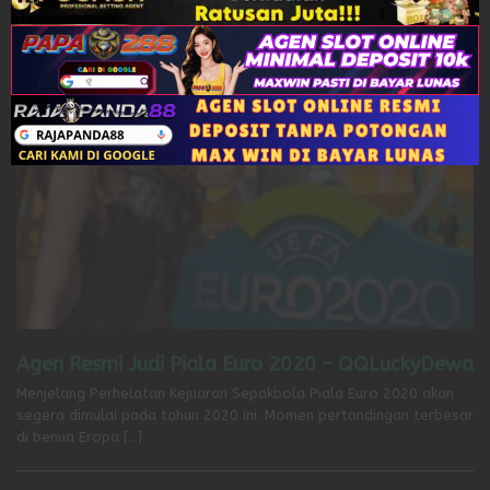
Agen Resmi Judi Piala Euro 2020 – QQLuckyDewa
Menjelang Perhelatan Kejuaran Sepakbola Piala Euro 2020 akan
segera dimulai pada tahun 2020 ini. Momen pertandingan terbesar
di benua Eropa […]