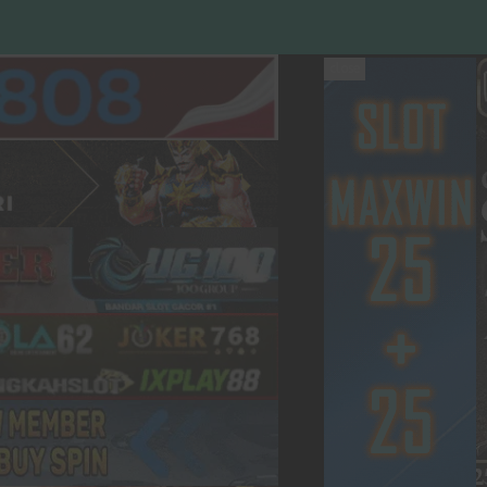
close