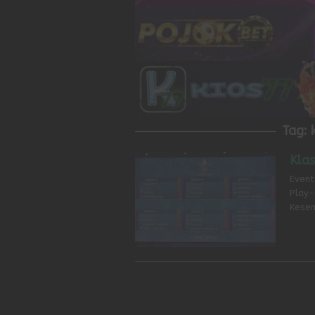
Tag:
Kla
Event
Play-
Kesem