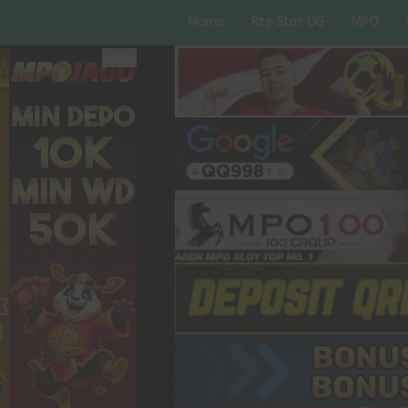
Skip
Home
Rtp Slot UG
MPO
to
content
close