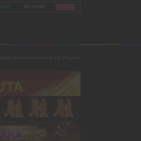
ko22
IDR 20.000
MaxWin Deposit Pulsa Uang Asli Tergacor