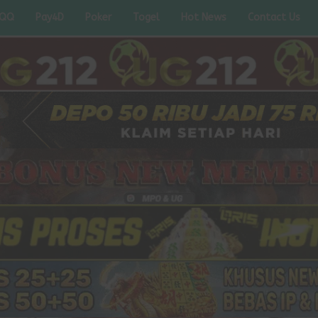
QQ
Pay4D
Poker
Togel
Hot News
Contact Us