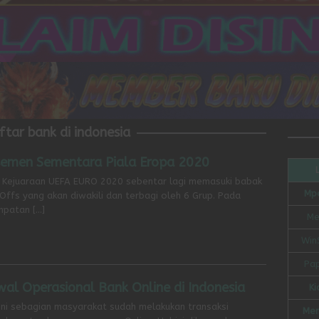
ftar bank di indonesia
semen Sementara Piala Eropa 2020
 Kejuaraan UEFA EURO 2020 sebentar lagi memasuki babak
Mp
Offs yang akan diwakili dan terbagi oleh 6 Grup. Pada
patan […]
Me
Win
Pa
al Operasional Bank Online di Indonesia
Ki
ini sebagian masyarakat sudah melakukan transaksi
Me