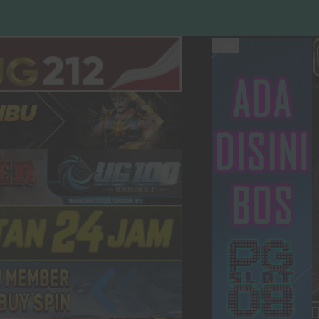
close