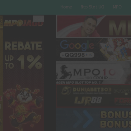
Skip
Home
Rtp Slot UG
MPO
to
content
close