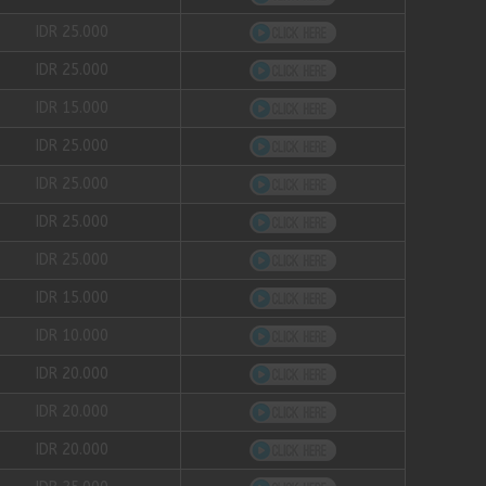
IDR 25.000
IDR 25.000
IDR 15.000
IDR 25.000
IDR 25.000
IDR 25.000
IDR 25.000
IDR 15.000
IDR 10.000
IDR 20.000
IDR 20.000
IDR 20.000