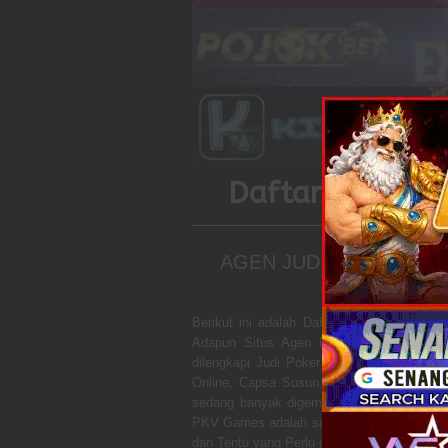
Daftar Link Ju
By
admin
Posted
AGEN JUDI POKER QQ 
on
July
8,
2020
Berikut ini adalah Daftar Link Terbaru da
Adapun Situs Agen Poker QQ Online di
dilengkapi Judi Poker QQ Domino Online 
Online, Capsa Susun, dan Sakong Online. 
sedang banyak digemari, terutama Permai
PKV Games adalah salah satu Provider Pe
dan Tentu yang Perlu diperhatikan adalah 