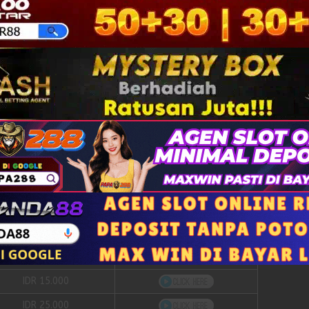
To
MIN DEPO
DAFTAR
IDR 25.000
IDR 15.000
IDR 20.000
IDR 25.000
IDR 15.000
IDR 10.000
IDR 25.000
IDR 25.000
IDR 25.000
IDR 15.000
IDR 25.000