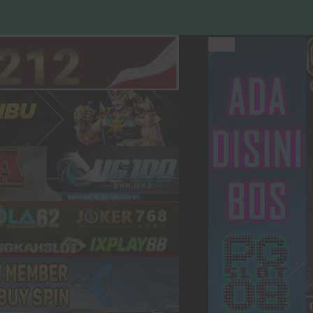
close