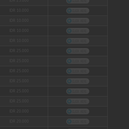
IDR 25.000
IDR 10.000
IDR 10.000
IDR 10.000
IDR 10.000
IDR 25.000
IDR 25.000
IDR 25.000
IDR 25.000
IDR 25.000
IDR 25.000
IDR 20.000
IDR 20.000