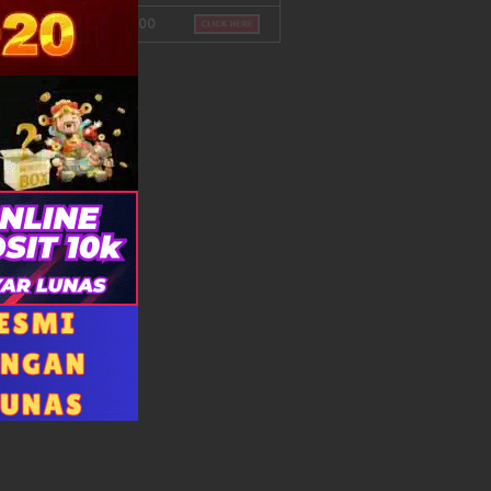
ko22
IDR 20.000